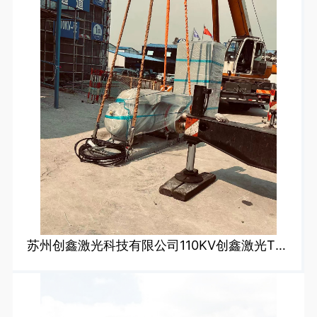
苏州创鑫激光科技有限公司110KV创鑫激光T接110KV13C8东埂线工程